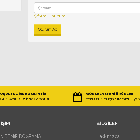
Şifremi Unuttum
OŞULSUZ İADE GARANTISI
GÜNCEL VEYENI ÜRÜNLER
 Gün Koşulsuz İade Garantisi
Yeni Ürünler için Sitemizi Ziyar
IŞIM
BILGILER
İN DEMİR DOĞRAMA
Hakkımızda