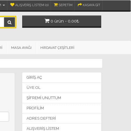
M
ALIŞVERIŞ LISTEM (0)
SEPETIM
KASAYA GIT
0 ürün - 0,00₺
Rİ
MASA AYAĞI
HIRDAVAT ÇEŞİTLERİ
GIRIŞ AÇ
ÜYE OL
ŞIFREMI UNUTTUM
PROFILIM
ADRES DEFTERI
ALIŞVERIŞ LISTEM