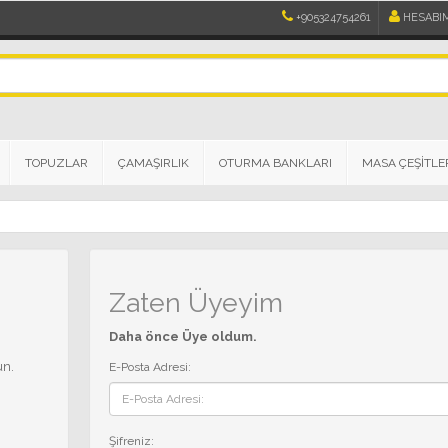
+905324754261
HESABI
TOPUZLAR
ÇAMAŞIRLIK
OTURMA BANKLARI
MASA ÇEŞİTLE
Zaten Üyeyim
Daha önce Üye oldum.
un.
E-Posta Adresi:
Şifreniz: