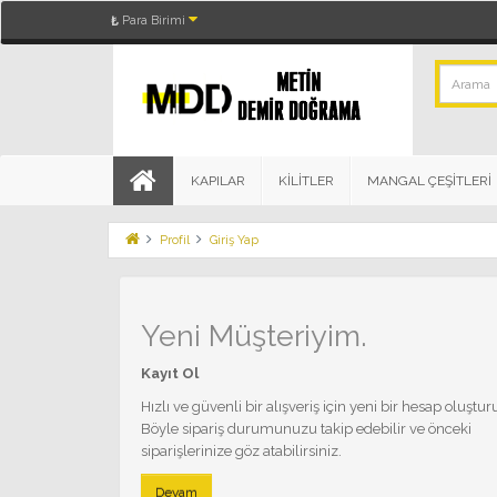
Para Birimi
₺
KAPILAR
KİLİTLER
MANGAL ÇEŞİTLERİ
Profil
Giriş Yap
Yeni Müşteriyim.
Kayıt Ol
Hızlı ve güvenli bir alışveriş için yeni bir hesap oluştur
Böyle sipariş durumunuzu takip edebilir ve önceki
siparişlerinize göz atabilirsiniz.
Devam