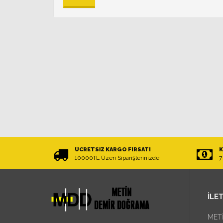
ÜCRETSIZ KARGO FIRSATI
K
10000TL Üzeri Siparişlerinizde
7
İLET
MET