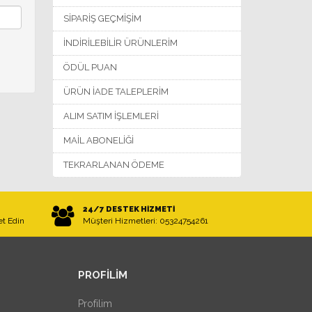
SIPARIŞ GEÇMIŞIM
İNDIRILEBILIR ÜRÜNLERIM
ÖDÜL PUAN
ÜRÜN İADE TALEPLERIM
ALIM SATIM İŞLEMLERI
MAIL ABONELIĞI
TEKRARLANAN ÖDEME
24/7 DESTEK HIZMETI
et Edin
Müşteri Hizmetleri: 05324754261
PROFILIM
Profilim