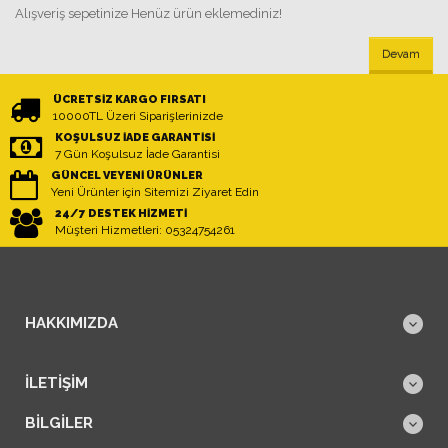
Alışveriş sepetinize Henüz ürün eklemediniz!
Devam
ÜCRETSIZ KARGO FIRSATI
10000TL Üzeri Siparişlerinizde
KOŞULSUZ İADE GARANTISI
7 Gün Koşulsuz İade Garantisi
GÜNCEL VEYENI ÜRÜNLER
Yeni Ürünler için Sitemizi Ziyaret Edin
24/7 DESTEK HIZMETI
Müşteri Hizmetleri: 05324754261
HAKKIMIZDA
İLETIŞIM
BILGILER