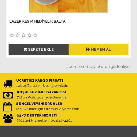
LAZER KESİM HEDİYELİK BALTA
SEPETE EKLE
HEMEN AL
1 den 1 e 1 (1 sayfa) ürün gösteriliyor
ÜCRETSIZ KARGO FIRSATI
10000TL Üzeri Siparişlerinizde
KOŞULSUZ İADE GARANTISI
7 Gün Koşulsuz İade Garantisi
GÜNCEL VEYENI ÜRÜNLER
Yeni Ürünler için Sitemizi Ziyaret Edin
24/7 DESTEK HIZMETI
Müşteri Hizmetleri: 05324754261