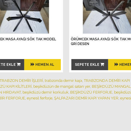
K MASA AYAĞI SÖK TAK MODEL
ÖRÜMCEK MASA AYAĞI SÖK TAK 
GRİ DESEN
ETE EKLE
HEMEN AL
SEPETE EKLE
HEME
TRABZON DEMİR İŞLERİ
,
trabzonda demir kapı
,
TRABZONDA DEMİR KAPI
Ü KAPI KİLİTLERİ
,
beşikdüzün de mangal satan yer
,
BEŞİKDÜZÜ MANGAL
 HIRDAVAT
,
beşikdüzü demir korkuluk
,
BEŞİKDÜZÜ FERFORJE
,
beşikdüz
BİR FERFORJE
,
eynesil ferforje
,
ŞALPAZARI DEMİR KAPI YAPAN YER
,
eynesi