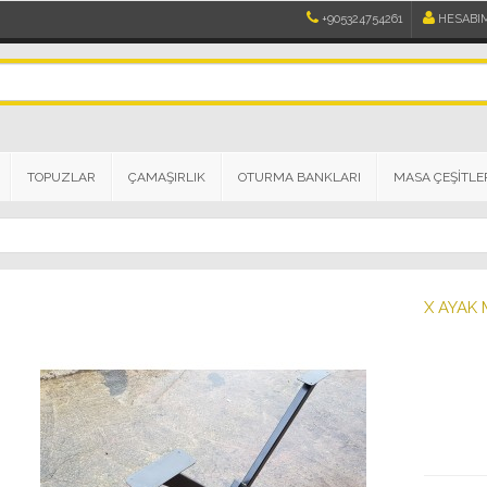
+905324754261
HESABI
TOPUZLAR
ÇAMAŞIRLIK
OTURMA BANKLARI
MASA ÇEŞİTLE
X AYAK