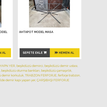
MODEL
AHTAPOT MODEL MASA
N AL
SEPETE EKLE
HEMEN AL
 YAPN YER
,
beşikdüzü demirci
,
beşikdüzü demir ustası
,
,
beşikdüzü oturma bankları
,
beşikdüzü çamaşırlık
,
ü demir korkuluk
,
TRABZON FERFORJE
,
ferforje trabzon
,
lde demir kapı yapan yer
,
ÇARŞIBAŞI FERFORJE