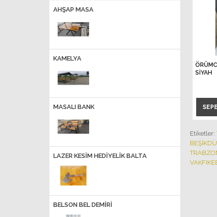
AHŞAP MASA
KAMELYA
ÖRÜMCE
SİYAH
MASALI BANK
SEP
Etiketler:
BEŞİKDÜZ
TRABZON
LAZER KESİM HEDİYELİK BALTA
VAKFIKE
BELSON BEL DEMIRI