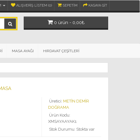
M
ALIŞVERIŞ LISTEM (0)
SEPETIM
KASAYA GIT
0 ürün - 0,00₺
Rİ
MASA AYAĞI
HIRDAVAT ÇEŞİTLERİ
 MASA
Üretici:
METİN DEMİR
DOĞRAMA
Ürün Kodu:
XMSAYAAYAK1
Stok Durumu: Stokta var