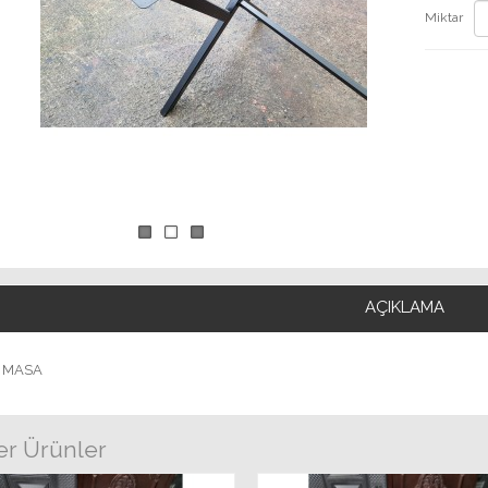
Miktar
AÇIKLAMA
K MASA
r Ürünler