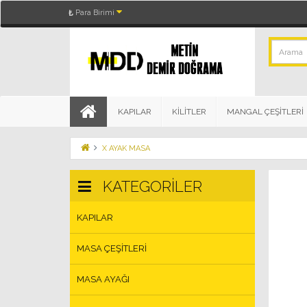
Para Birimi
₺
KAPILAR
KİLİTLER
MANGAL ÇEŞİTLERİ
X AYAK MASA
KATEGORILER
KAPILAR
MASA ÇEŞİTLERİ
MASA AYAĞI