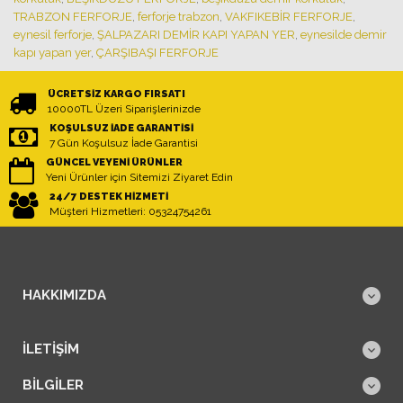
TRABZON FERFORJE
,
ferforje trabzon
,
VAKFIKEBİR FERFORJE
,
eynesil ferforje
,
ŞALPAZARI DEMİR KAPI YAPAN YER
,
eynesilde demir
kapı yapan yer
,
ÇARŞIBAŞI FERFORJE
ÜCRETSIZ KARGO FIRSATI
10000TL Üzeri Siparişlerinizde
KOŞULSUZ İADE GARANTISI
7 Gün Koşulsuz İade Garantisi
GÜNCEL VEYENI ÜRÜNLER
Yeni Ürünler için Sitemizi Ziyaret Edin
24/7 DESTEK HIZMETI
Müşteri Hizmetleri: 05324754261
HAKKIMIZDA
İLETIŞIM
BILGILER