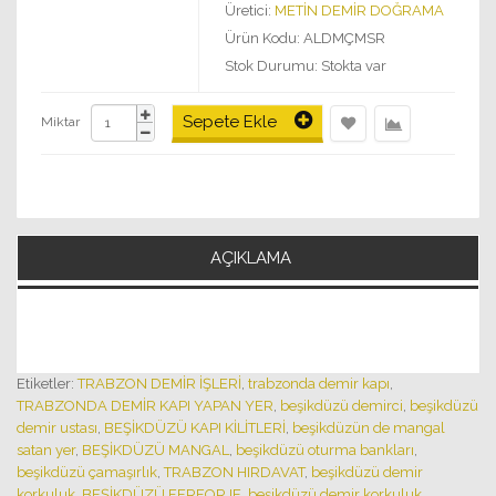
Üretici:
METİN DEMİR DOĞRAMA
Ürün Kodu: ALDMÇMSR
Stok Durumu: Stokta var
Sepete Ekle
Miktar
AÇIKLAMA
Etiketler:
TRABZON DEMİR İŞLERİ
,
trabzonda demir kapı
,
TRABZONDA DEMİR KAPI YAPAN YER
,
beşikdüzü demirci
,
beşikdüzü
demir ustası
,
BEŞİKDÜZÜ KAPI KİLİTLERİ
,
beşikdüzün de mangal
satan yer
,
BEŞİKDÜZÜ MANGAL
,
beşikdüzü oturma bankları
,
beşikdüzü çamaşırlık
,
TRABZON HIRDAVAT
,
beşikdüzü demir
korkuluk
,
BEŞİKDÜZÜ FERFORJE
,
beşikdüzü demir korkuluk
,