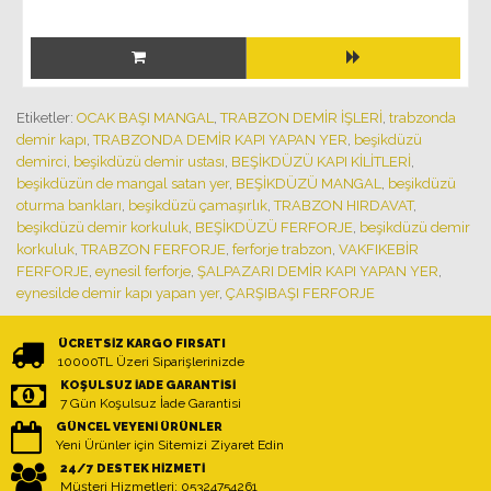
Etiketler:
OCAK BAŞI MANGAL
,
TRABZON DEMİR İŞLERİ
,
trabzonda
demir kapı
,
TRABZONDA DEMİR KAPI YAPAN YER
,
beşikdüzü
demirci
,
beşikdüzü demir ustası
,
BEŞİKDÜZÜ KAPI KİLİTLERİ
,
beşikdüzün de mangal satan yer
,
BEŞİKDÜZÜ MANGAL
,
beşikdüzü
oturma bankları
,
beşikdüzü çamaşırlık
,
TRABZON HIRDAVAT
,
beşikdüzü demir korkuluk
,
BEŞİKDÜZÜ FERFORJE
,
beşikdüzü demir
korkuluk
,
TRABZON FERFORJE
,
ferforje trabzon
,
VAKFIKEBİR
FERFORJE
,
eynesil ferforje
,
ŞALPAZARI DEMİR KAPI YAPAN YER
,
eynesilde demir kapı yapan yer
,
ÇARŞIBAŞI FERFORJE
ÜCRETSIZ KARGO FIRSATI
10000TL Üzeri Siparişlerinizde
KOŞULSUZ İADE GARANTISI
7 Gün Koşulsuz İade Garantisi
GÜNCEL VEYENI ÜRÜNLER
Yeni Ürünler için Sitemizi Ziyaret Edin
24/7 DESTEK HIZMETI
Müşteri Hizmetleri: 05324754261