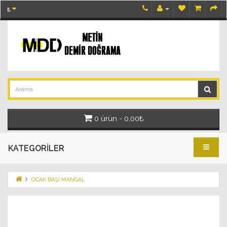
₺
0 ürün - 0,00₺
KATEGORILER
OCAK BAŞI MANGAL