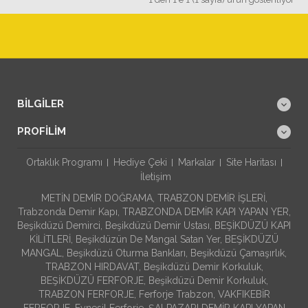
BILGILER
PROFILIM
Ortaklık Programı
Hediye Çeki
Markalar
Site Haritası
İletişim
METİN DEMİR DOĞRAMA, TRABZON DEMİR İŞLERİ,
Trabzonda Demir Kapı, TRABZONDA DEMİR KAPI YAPAN YER,
Beşikdüzü Demirci, Beşikdüzü Demir Ustası, BEŞİKDÜZÜ KAPI
KİLİTLERİ, Beşikdüzün De Mangal Satan Yer, BEŞİKDÜZÜ
MANGAL, Beşikdüzü Oturma Bankları, Beşikdüzü Çamaşırlık,
TRABZON HIRDAVAT, Beşikdüzü Demir Korkuluk,
BEŞİKDÜZÜ FERFORJE, Beşikdüzü Demir Korkuluk,
TRABZON FERFORJE, Ferforje Trabzon, VAKFIKEBİR
FERFORJE, Eynesil Ferforje, ŞALPAZARI DEMİR KAPI YAPAN