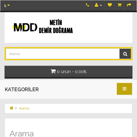
₺
0 ürün - 0,00₺
KATEGORILER
Arama
Arama