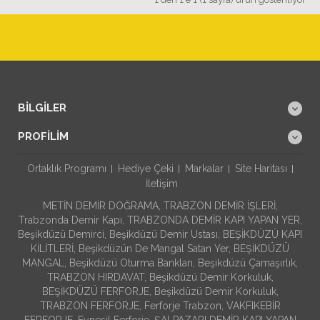
BILGILER
PROFILIM
Ortaklık Programı
Hediye Çeki
Markalar
Site Haritası
İletişim
METİN DEMİR DOĞRAMA, TRABZON DEMİR İŞLERİ,
Trabzonda Demir Kapı, TRABZONDA DEMİR KAPI YAPAN YER,
Beşikdüzü Demirci, Beşikdüzü Demir Ustası, BEŞİKDÜZÜ KAPI
KİLİTLERİ, Beşikdüzün De Mangal Satan Yer, BEŞİKDÜZÜ
MANGAL, Beşikdüzü Oturma Bankları, Beşikdüzü Çamaşırlık,
TRABZON HIRDAVAT, Beşikdüzü Demir Korkuluk,
BEŞİKDÜZÜ FERFORJE, Beşikdüzü Demir Korkuluk,
TRABZON FERFORJE, Ferforje Trabzon, VAKFIKEBİR
FERFORJE, Eynesil Ferforje, ŞALPAZARI DEMİR KAPI YAPAN