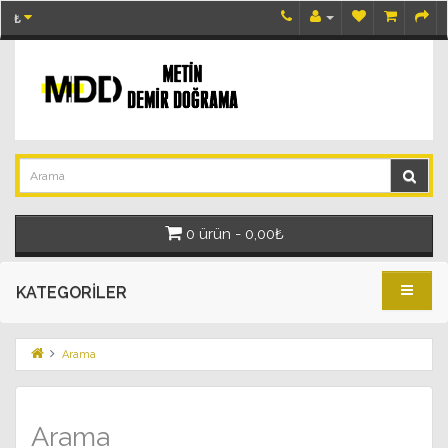
₺
0 ürün - 0,00₺
KATEGORILER
Arama
Arama